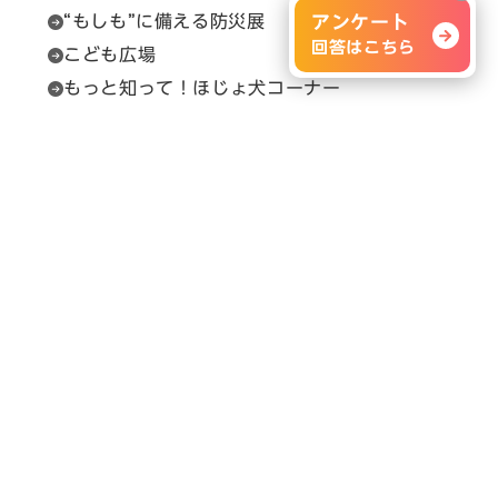
“もしも”に備える防災展
アンケート
回答はこちら
こども広場
もっと知って！ほじょ犬コーナー
福祉用具相談
セルプカフェ＆ショップ
問い合わせ先
展示会の内容に関すること
H.C.R.事務局（（一財）保健福祉広報協会）
Email：
info@hcrjapan.org
TEL：03-3580-3052
問い合わせ時間：平日9:30～17:30（12:00～
13:00を除く）