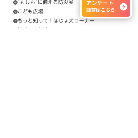
“もしも”に備える防災展
アンケート
回答はこちら
こども広場
もっと知って！ほじょ犬コーナー
福祉用具相談
セルプカフェ＆ショップ
問い合わせ先
展示会の内容に関すること
H.C.R.事務局（（一財）保健福祉広報協会）
Email：
info@hcrjapan.org
TEL：03-3580-3052
問い合わせ時間：平日9:30～17:30（12:00～
13:00を除く）
メルマガ登録