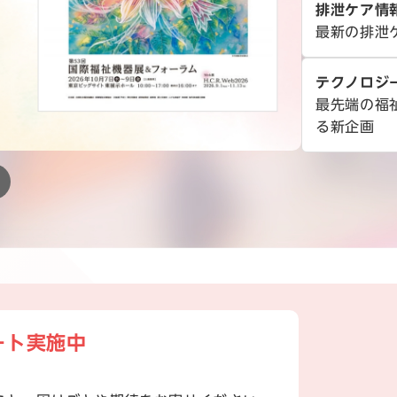
排泄ケア情
最新の排泄
テクノロジ
最先端の福
る新企画
ート実施中