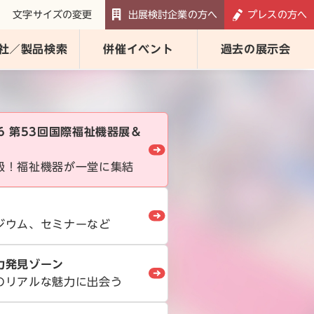
文字サイズの変更
出展検討企業の方へ
プレスの方へ
社／製品検索
併催イベント
過去の展示会
026 第53回国際福祉機器展＆
級！福祉機器が一堂に集結
ジウム、セミナーなど
力発見ゾーン
のリアルな魅力に出会う