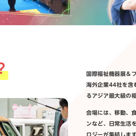
？
国際福祉機器展＆フォ
海外企業44社を含
るアジア最大級の
会場には、移動、
ンなど、日常生活
ロジーが集結しま