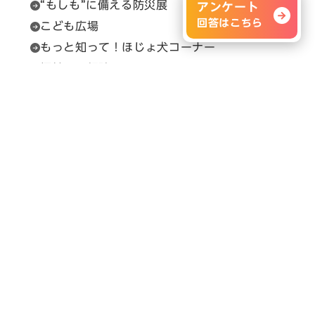
“もしも”に備える防災展
アンケート
回答はこちら
こども広場
もっと知って！ほじょ犬コーナー
福祉用具相談
セルプカフェ＆ショップ
問い合わせ先
展示会の内容に関すること
H.C.R.事務局（（一財）保健福祉広報協会）
Email：
info@hcrjapan.org
TEL：03-3580-3052
問い合わせ時間：平日9:30～17:30（12:00～
13:00を除く）
メルマガ登録