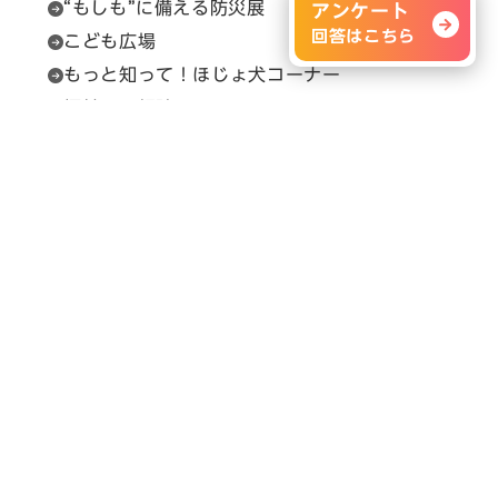
“もしも”に備える防災展
アンケート
回答はこちら
こども広場
もっと知って！ほじょ犬コーナー
福祉用具相談
セルプカフェ＆ショップ
問い合わせ先
展示会の内容に関すること
H.C.R.事務局（（一財）保健福祉広報協会）
Email：
info@hcrjapan.org
TEL：03-3580-3052
問い合わせ時間：平日9:30～17:30（12:00～
13:00を除く）
メルマガ登録