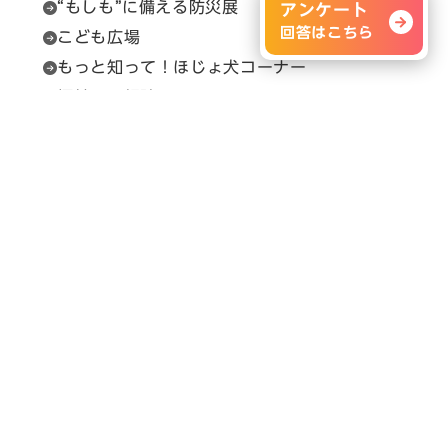
“もしも”に備える防災展
アンケート
回答はこちら
こども広場
もっと知って！ほじょ犬コーナー
福祉用具相談
セルプカフェ＆ショップ
問い合わせ先
展示会の内容に関すること
H.C.R.事務局（（一財）保健福祉広報協会）
Email：
info@hcrjapan.org
TEL：03-3580-3052
問い合わせ時間：平日9:30～17:30（12:00～
13:00を除く）
メルマガ登録