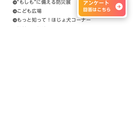
“もしも”に備える防災展
アンケート
回答はこちら
こども広場
もっと知って！ほじょ犬コーナー
福祉用具相談
セルプカフェ＆ショップ
問い合わせ先
展示会の内容に関すること
H.C.R.事務局（（一財）保健福祉広報協会）
Email：
info@hcrjapan.org
TEL：03-3580-3052
問い合わせ時間：平日9:30～17:30（12:00～
13:00を除く）
メルマガ登録