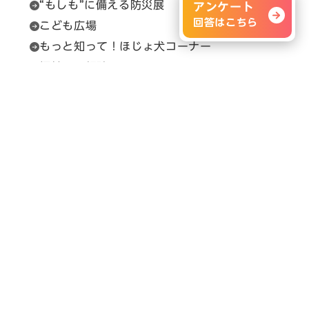
“もしも”に備える防災展
アンケート
回答はこちら
こども広場
もっと知って！ほじょ犬コーナー
福祉用具相談
セルプカフェ＆ショップ
問い合わせ先
展示会の内容に関すること
H.C.R.事務局（（一財）保健福祉広報協会）
Email：
info@hcrjapan.org
TEL：03-3580-3052
問い合わせ時間：平日9:30～17:30（12:00～
13:00を除く）
メルマガ登録