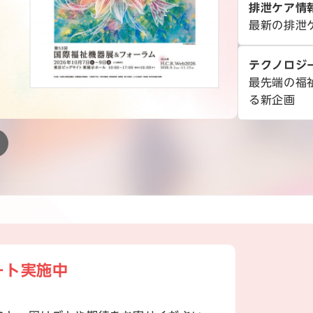
排泄ケア情
最新の排泄
テクノロジ
最先端の福
る新企画
ート実施中