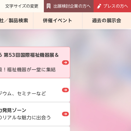
文字サイズの変更
出展検討企業の方へ
プレスの方へ
社／製品検索
併催イベント
過去の展示会
026 第53回国際福祉機器展＆
級！福祉機器が一堂に集結
ジウム、セミナーなど
力発見ゾーン
のリアルな魅力に出会う