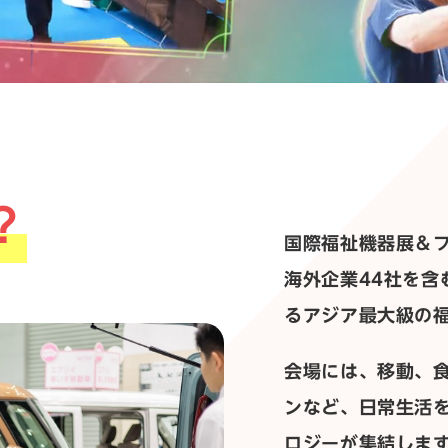
？
国際福祉機器展＆フォ
海外企業44社を含
るアジア最大級の
会場には、移動、
ンなど、日常生活
ロジーが集結しま