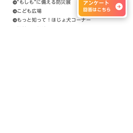
“もしも”に備える防災展
アンケート
回答はこちら
こども広場
もっと知って！ほじょ犬コーナー
福祉用具相談
セルプカフェ＆ショップ
問い合わせ先
展示会の内容に関すること
H.C.R.事務局（（一財）保健福祉広報協会）
Email：
info@hcrjapan.org
TEL：03-3580-3052
問い合わせ時間：平日9:30～17:30（12:00～
13:00を除く）
メルマガ登録