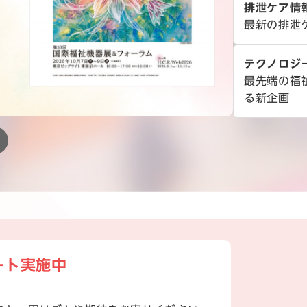
排泄ケア情
最新の排泄
テクノロジ
最先端の福
る新企画
ート実施中