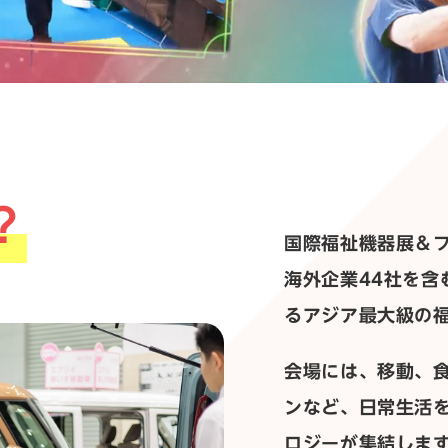
？
国際福祉機器展＆フォ
海外企業44社を含
るアジア最大級の
会場には、移動、
ンなど、日常生活
ロジーが集結しま