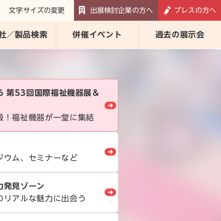
文字サイズの変更
出展検討企業の方へ
プレスの方へ
社／製品検索
併催イベント
過去の展示会
026 第53回国際福祉機器展＆
級！福祉機器が一堂に集結
ジウム、セミナーなど
力発見ゾーン
のリアルな魅力に出会う