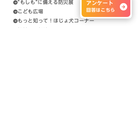
“もしも”に備える防災展
アンケート
回答はこちら
こども広場
もっと知って！ほじょ犬コーナー
福祉用具相談
セルプカフェ＆ショップ
問い合わせ先
展示会の内容に関すること
H.C.R.事務局（（一財）保健福祉広報協会）
Email：
info@hcrjapan.org
TEL：03-3580-3052
問い合わせ時間：平日9:30～17:30（12:00～
13:00を除く）
メルマガ登録