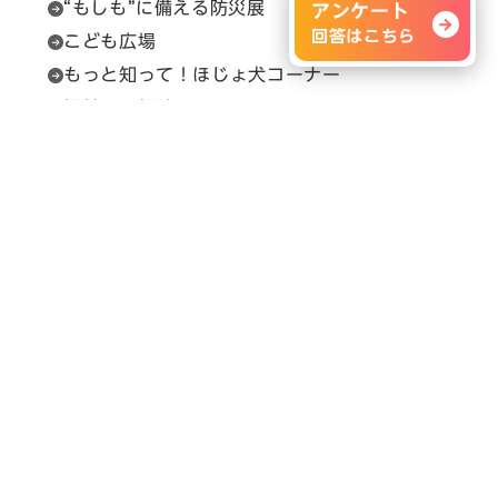
“もしも”に備える防災展
アンケート
回答はこちら
こども広場
もっと知って！ほじょ犬コーナー
福祉用具相談
セルプカフェ＆ショップ
問い合わせ先
展示会の内容に関すること
H.C.R.事務局（（一財）保健福祉広報協会）
Email：
info@hcrjapan.org
TEL：03-3580-3052
問い合わせ時間：平日9:30～17:30（12:00～
13:00を除く）
メルマガ登録