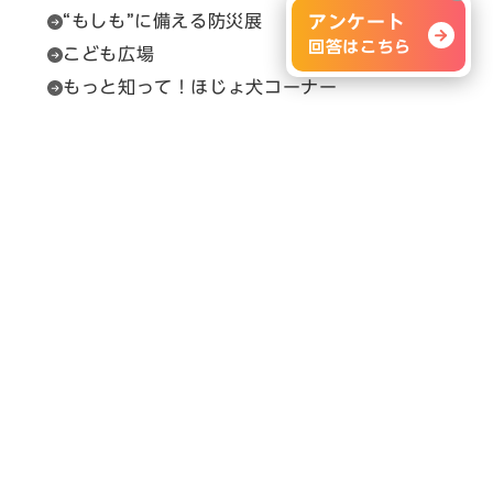
“もしも”に備える防災展
アンケート
回答はこちら
こども広場
もっと知って！ほじょ犬コーナー
福祉用具相談
セルプカフェ＆ショップ
問い合わせ先
展示会の内容に関すること
H.C.R.事務局（（一財）保健福祉広報協会）
Email：
info@hcrjapan.org
TEL：03-3580-3052
問い合わせ時間：平日9:30～17:30（12:00～
13:00を除く）