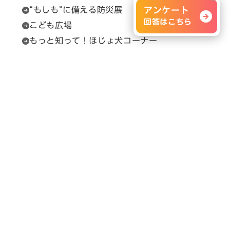
“もしも”に備える防災展
アンケート
回答はこちら
こども広場
もっと知って！ほじょ犬コーナー
福祉用具相談
セルプカフェ＆ショップ
問い合わせ先
展示会の内容に関すること
H.C.R.事務局（（一財）保健福祉広報協会）
Email：
info@hcrjapan.org
TEL：03-3580-3052
問い合わせ時間：平日9:30～17:30（12:00～
13:00を除く）